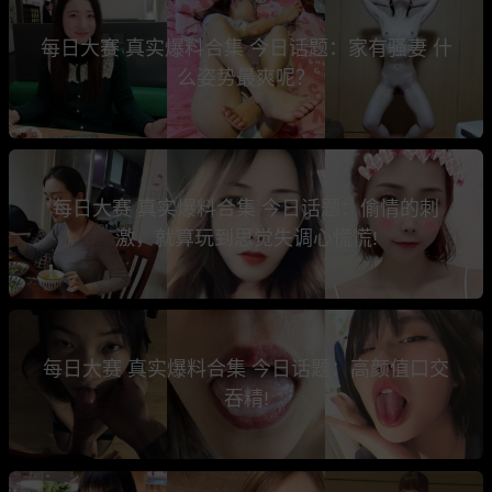
每日大赛 真实爆料合集 今日话题：家有骚妻 什
么姿势最爽呢？
每日大赛 真实爆料合集 今日话题：偷情的刺
激，就算玩到思觉失调心慌慌!
每日大赛 真实爆料合集 今日话题：高颜值口交
吞精!