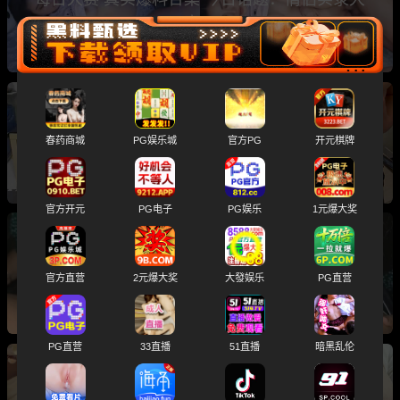
赛！
每日大赛 真实爆料合集 今日话题：野战
春药商城
PG娱乐城
官方PG
开元棋牌
官方开元
PG电子
PG娱乐
1元爆大奖
每日大赛 真实爆料合集 今日话题：野战
官方直营
2元爆大奖
大發娱乐
PG直营
PG直营
33直播
51直播
暗黑乱伦
每日大赛 真实爆料合集 今日话题：约炮bbw坦